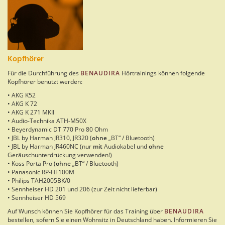
Kopfhörer
Für die Durchführung des
BENAUDIRA
Hörtrainings können folgende
Kopfhörer benutzt werden:
• AKG K52
• AKG K 72
• AKG K 271 MKII
• Audio-Technika ATH-M50X
• Beyerdynamic DT 770 Pro 80 Ohm
• JBL by Harman JR310, JR320 (
ohne
„BT“ / Bluetooth)
• JBL by Harman JR460NC (nur
mit
Audiokabel und
ohne
Geräuschunterdrückung verwenden!)
• Koss Porta Pro (
ohne
„BT“ / Bluetooth)
• Panasonic RP-HF100M
• Philips TAH2005BK/0
• Sennheiser HD 201 und 206 (zur Zeit nicht lieferbar)
• Sennheiser HD 569
Auf Wunsch können Sie Kopfhörer für das Training über
BENAUDIRA
bestellen, sofern Sie einen Wohnsitz in Deutschland haben. Informieren Sie