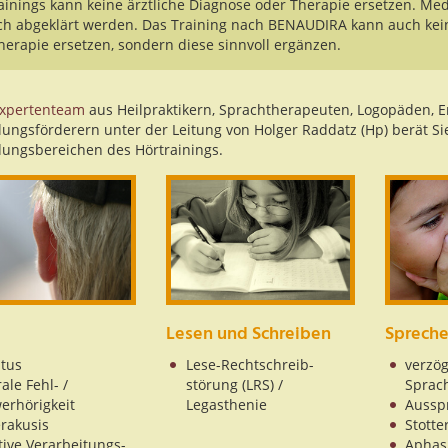
ainings kann keine ärztliche Diagnose oder Therapie ersetzen. M
ich abgeklärt werden. Das Training nach BENAUDIRA kann auch keine
herapie ersetzen, sondern diese sinnvoll ergänzen.
xpertenteam
aus Heilpraktikern, Sprachtherapeuten, Logopäden, 
lungsförderern unter der Leitung von Holger Raddatz (Hp) berät S
ngsbereichen des Hörtrainings.
Lesen und Schreiben
Sprech
itus
Lese-Rechtschreib-
verzög
ale Fehl- /
störung (LRS) /
Sprac
erhörigkeit
Legasthenie
Aussp
rakusis
Stotte
tive Verarbeitungs-
Aphas