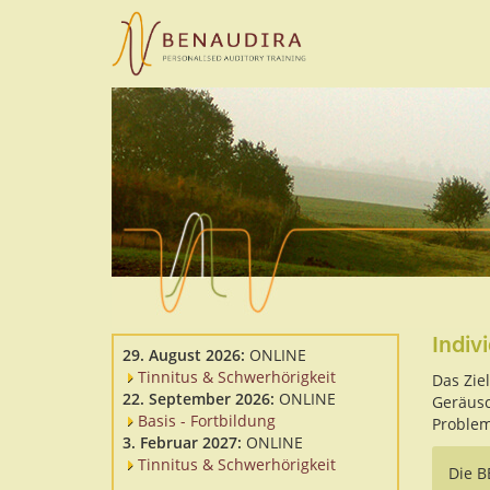
Skip
to
main
content
Indiv
29. August 2026:
ONLINE
Tinnitus & Schwerhörigkeit
Das Zie
22. September 2026:
ONLINE
Geräusc
Basis - Fortbildung
Problemf
3. Februar 2027:
ONLINE
Tinnitus & Schwerhörigkeit
Die B