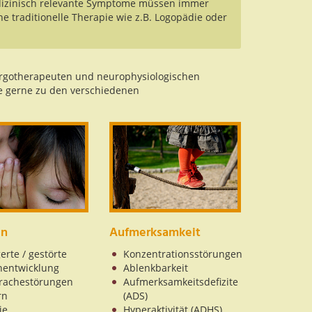
edizinisch relevante Symptome müssen immer
 traditionelle Therapie wie z.B. Logopädie oder
Ergotherapeuten und neurophysiologischen
ie gerne zu den verschiedenen
en
Aufmerksamkeit
erte / gestörte
Konzentrationsstörungen
hentwicklung
Ablenkbarkeit
rachestörungen
Aufmerksamkeitsdefizite
rn
(ADS)
ie
Hyperaktivität (ADHS)