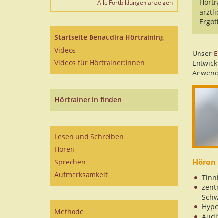
Hörtr
Alle Fortbildungen anzeigen
ärztl
Ergot
Startseite Benaudira Hörtraining
Videos
Unser
E
Videos für Hörtrainer:innen
Entwick
Anwendu
Hörtrainer:in finden
Lesen und Schreiben
Hören
Hören
Sprechen
Aufmerksamkeit
Tinn
zentr
Schw
Hype
Methode
Audi