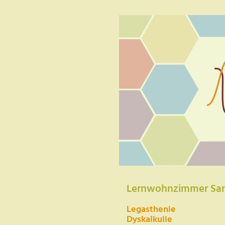
Skip
to
main
content
Lernwohnzimmer Sand
Legasthenie
Dyskalkulie