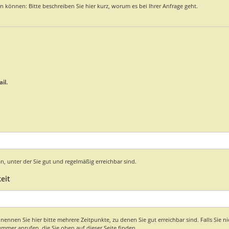
n können: Bitte beschreiben Sie hier kurz, worum es bei Ihrer Anfrage geht.
il.
, unter der Sie gut und regelmäßig erreichbar sind.
eit
nnen Sie hier bitte mehrere Zeitpunkte, zu denen Sie gut erreichbar sind. Falls Sie nich
mmer anrufen, die Sie oben auf dieser Seite finden.