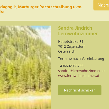
Nachr
ädagogik, Marburger Rechtschreibung uvm.
ira
Sandra Jindrich
Lernwohnzimmer
Hauptstraße 81
7012 Zagersdorf
Österreich
Termine nach Vereinbarung
+436602053766
sandra@lernwohnzimmer.at
www.lernwohnzimmer.at
Nachricht schicken