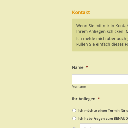
Kontakt
Wenn Sie mit mir in Kontak
Ihrem Anliegen schicken. 
Ich melde mich aber auch 
Füllen Sie einfach dieses 
Name
*
Vorname
Ihr Anliegen
*
Ich möchte einen Termin für 
Ich habe Fragen zum BENAUDI