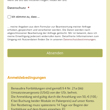
Wenn Sie uns das mitteilen mögen. freuen wir uns.
Datenschutz
*
Ich stimme zu, dass ...
... meine Angaben aus dem Formular zur Beantwortung meiner Anfrage
erhoben, gespeichert und verarbeitet werden. Die Daten werden nach
abgeschlossener Bearbeitung der Anfrage gelöscht. Mir ist bekannt, dass ich
meine Einwilligung jederzeit widerrufen kann. Detaillierte Informationen zum
Umgang mit Nutzerdaten finden Sie in unseren
Datenschutzbestimmungen
.
Absenden
Anmeldebedingungen
Benaudira Fortbildungen sind gemäß § 4 Nr. 21a (bb)
Umsatzsteuergesetz (UStG) von der USt. befreit.
Die Anmeldung wird gültig durch die Anzahlung von 50,-€ (100,-
€ bei Buchung beider Module im Paketpreis) auf unser Konto.
Der Restbetrag muss spätestens 14 Tage vor Beginn der
Fortbildung auf dem Konto eingehen. 