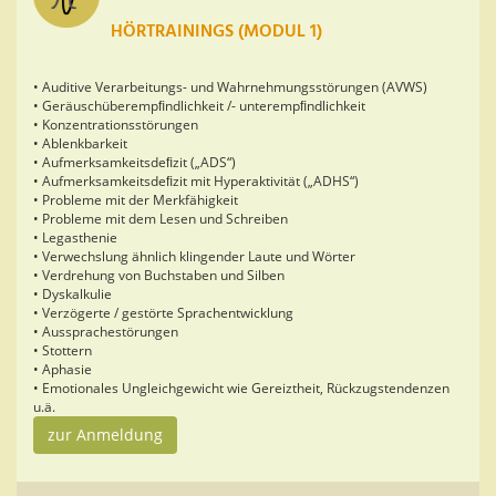
HÖRTRAININGS (MODUL 1)
• Auditive Verarbeitungs- und Wahrnehmungsstörungen (AVWS)
• Geräuschüberempﬁndlichkeit /- unterempﬁndlichkeit
• Konzentrationsstörungen
• Ablenkbarkeit
• Aufmerksamkeitsdeﬁzit („ADS“)
• Aufmerksamkeitsdeﬁzit mit Hyperaktivität („ADHS“)
• Probleme mit der Merkfähigkeit
• Probleme mit dem Lesen und Schreiben
• Legasthenie
• Verwechslung ähnlich klingender Laute und Wörter
• Verdrehung von Buchstaben und Silben
• Dyskalkulie
• Verzögerte / gestörte Sprachentwicklung
• Aussprachestörungen
• Stottern
• Aphasie
• Emotionales Ungleichgewicht wie Gereiztheit, Rückzugstendenzen
u.ä.
zur Anmeldung