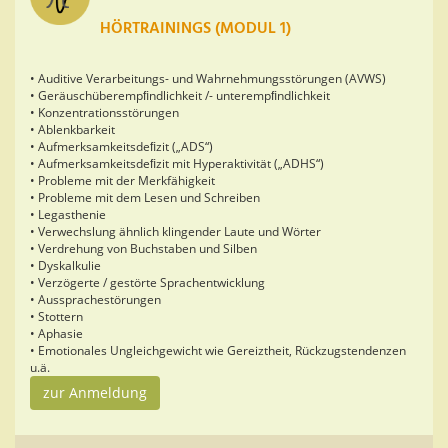
HÖRTRAININGS (MODUL 1)
• Auditive Verarbeitungs- und Wahrnehmungsstörungen (AVWS)
• Geräuschüberempﬁndlichkeit /- unterempﬁndlichkeit
• Konzentrationsstörungen
• Ablenkbarkeit
• Aufmerksamkeitsdeﬁzit („ADS“)
• Aufmerksamkeitsdeﬁzit mit Hyperaktivität („ADHS“)
• Probleme mit der Merkfähigkeit
• Probleme mit dem Lesen und Schreiben
• Legasthenie
• Verwechslung ähnlich klingender Laute und Wörter
• Verdrehung von Buchstaben und Silben
• Dyskalkulie
• Verzögerte / gestörte Sprachentwicklung
• Aussprachestörungen
• Stottern
• Aphasie
• Emotionales Ungleichgewicht wie Gereiztheit, Rückzugstendenzen
u.ä.
zur Anmeldung